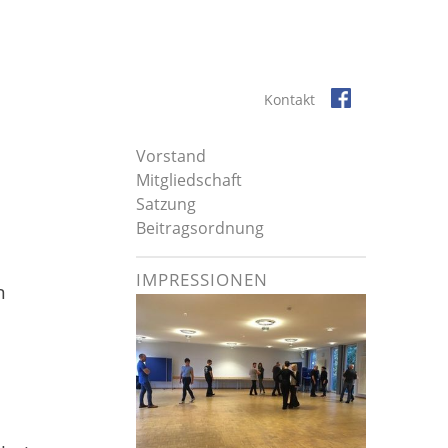
Navigation
Kontakt
überspringen
Navigation
Vorstand
überspringen
Mitgliedschaft
Satzung
Beitragsordnung
IMPRESSIONEN
n