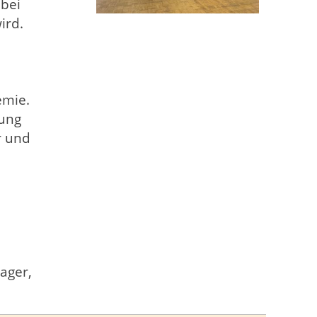
 bei
ird.
emie.
gung
r und
ager,